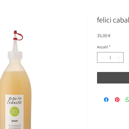
felici caba
Preis
35,00 €
Anzahl
*