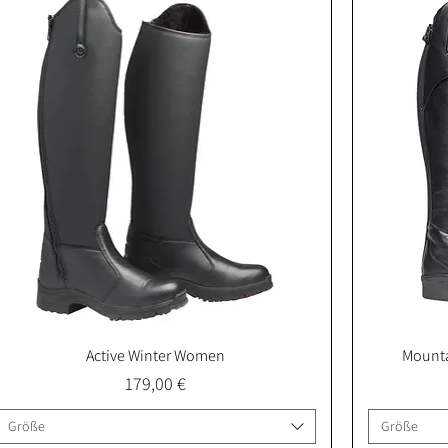
Active Winter Women
Mounta
Schnellansicht
Preis
179,00 €
Größe
Größe