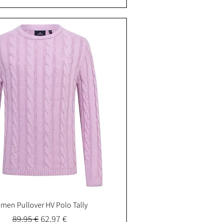
men Pullover HV Polo Tally
Schnellansicht
Standardpreis
Sale-Preis
89,95 €
62,97 €