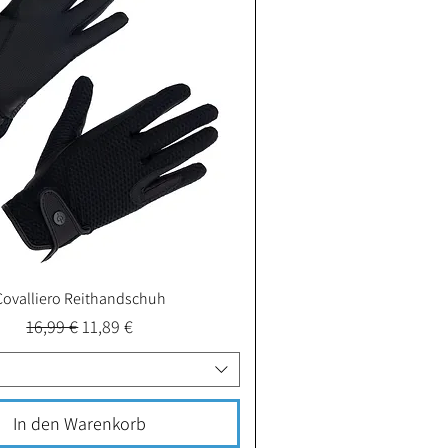
Covalliero Reithandschuh
Schnellansicht
Standardpreis
Sale-Preis
16,99 €
11,89 €
In den Warenkorb