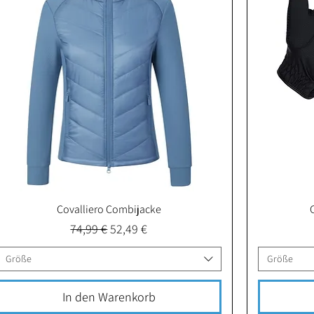
Covalliero Combijacke
Schnellansicht
Standardpreis
Sale-Preis
74,99 €
52,49 €
Größe
Größe
In den Warenkorb