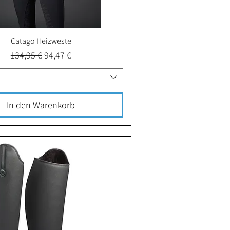
Catago Heizweste
Schnellansicht
Standardpreis
Sale-Preis
134,95 €
94,47 €
In den Warenkorb