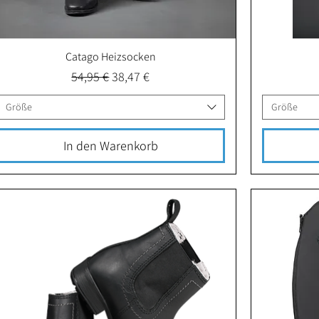
Catago Heizsocken
Schnellansicht
Standardpreis
Sale-Preis
54,95 €
38,47 €
Größe
Größe
In den Warenkorb