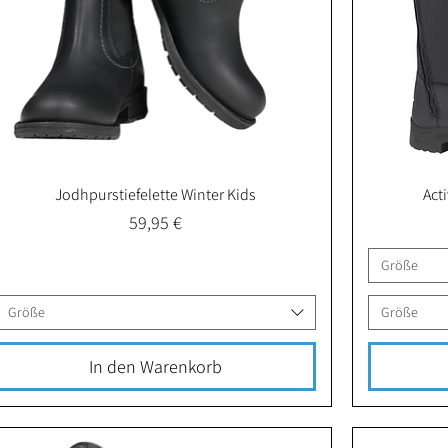
Jodhpurstiefelette Winter Kids
Act
Schnellansicht
Preis
59,95 €
Größe
Größe
Größe
In den Warenkorb