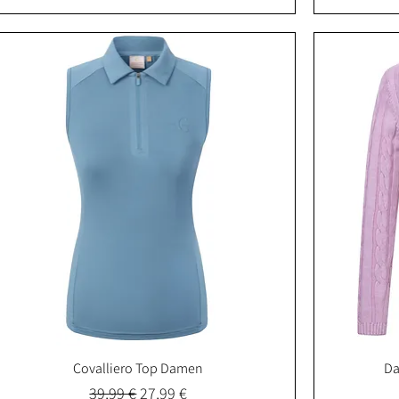
Covalliero Top Damen
Da
Schnellansicht
Standardpreis
Sale-Preis
39,99 €
27,99 €