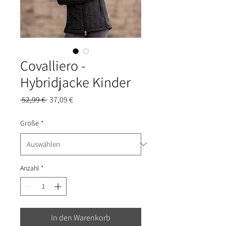
Covalliero -
Hybridjacke Kinder
Standardpreis
Sale-
 52,99 € 
37,09 €
Preis
Größe
*
Anzahl
*
In den Warenkorb