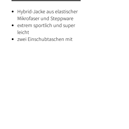
Hybrid-Jacke aus elastischer
Mikrofaser und Steppware
extrem sportlich und super
leicht
zwei Einschubtaschen mit
Reißverschluss
Stehkragen mit Druckknopf
Kontakt
Versand und Bezahlung
Rückgabe & Umtausch
Widerrufrecht
Datenschutz
AGB