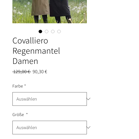
Covalliero
Regenmantel
Damen
Standardpreis
Sale-
 129,00 € 
90,30 €
Preis
Farbe
*
Größe
*