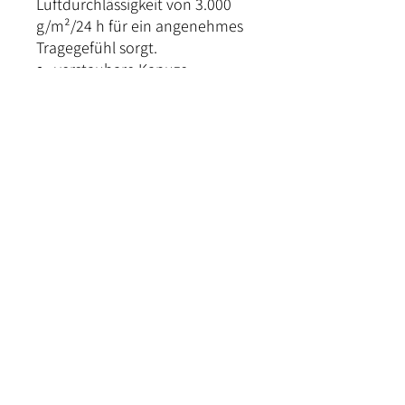
Luftdurchlässigkeit von 3.000
g/m²/24 h für ein angenehmes
Tragegefühl sorgt.
verstaubare Kapuze
zwei Einschubtaschen
wasserdicht 10.000 mm
Wassersäule
atmungsaktiv mit 3000
g/m²/24 h
mit 2-Wege-Reißverschluss
maschinenwaschbar bei 30
°C
Kontakt
Versand und Bezahlung
Rückgabe & Umtausch
Widerrufrecht