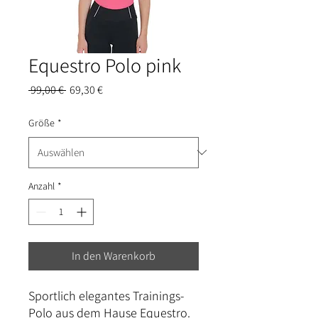
Equestro Polo pink
Standardpreis
Sale-
 99,00 € 
69,30 €
Preis
Größe
*
Anzahl
*
In den Warenkorb
Sportlich elegantes Trainings-
Polo aus dem Hause Equestro.