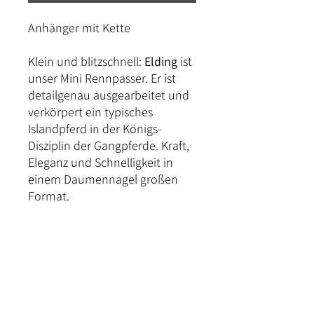
Anhänger mit Kette
Klein und blitzschnell:
Elding
ist
unser Mini Rennpasser. Er ist
detailgenau ausgearbeitet und
verkörpert ein typisches
Islandpferd in der Königs-
Disziplin der Gangpferde. Kraft,
Eleganz und Schnelligkeit in
einem Daumennagel großen
Format.
Elding
hat eine Höhe von 1,3cm
und eine Breite von 1,8cm. Der
Anhänger ist aus massivem
Sterlingsilber gefertigt und
dann galvanisch vergoldet.