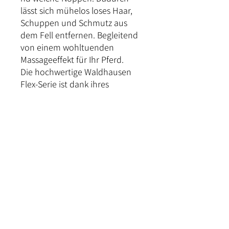
lässt sich mühelos loses Haar,
Schuppen und Schmutz aus
dem Fell entfernen. Begleitend
von einem wohltuenden
Massageeffekt für Ihr Pferd.
Die hochwertige Waldhausen
Flex-Serie ist dank ihres
zweifach biegsamen Rückens
besonders schonend für die
Handgelenke.
Kontakt
Versand und Bezahlung
Rückgabe & Umtausch
Widerrufrecht
Datenschutz