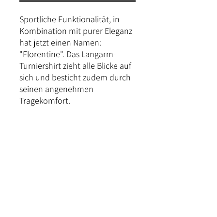
Sportliche Funktionalität, in
Kombination mit purer Eleganz
hat jetzt einen Namen:
"Florentine". Das Langarm-
Turniershirt zieht alle Blicke auf
sich und besticht zudem durch
seinen angenehmen
Tragekomfort.
Passform
Das Langarm-Turniershirt ist in der Taillie
eher weit geschnitten. Die restliche
Passform entspricht der Norm.
Kontakt
Versand und Bezahlung
Rückgabe & Umtausch