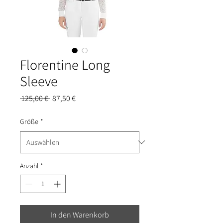
Florentine Long
Sleeve
Standardpreis
Sale-
 125,00 € 
87,50 €
Preis
Größe
*
Anzahl
*
In den Warenkorb