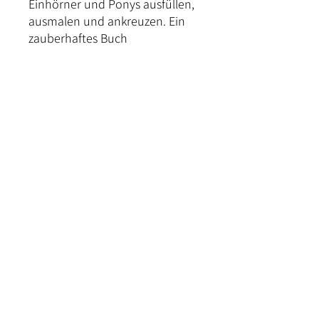
Einhörner und Ponys ausfüllen,
ausmalen und ankreuzen. Ein
zauberhaftes Buch
für zauberhafte Erinnerungen!
Kontakt
Versand und Bezahlung
Rückgabe & Umtausch
Widerrufrecht
Datenschutz
AGB
Impressum
©2024 von Forstwald Reit- und Stallbedarf.