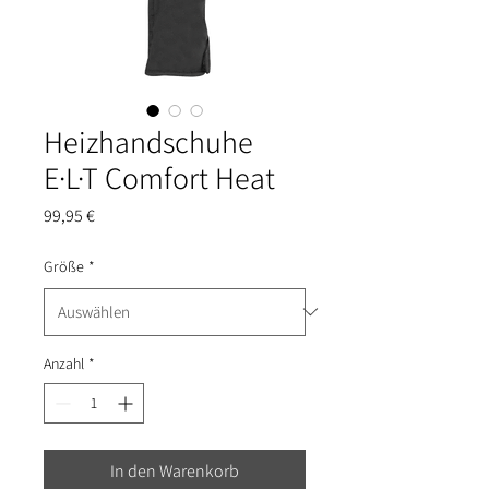
Heizhandschuhe
E·L·T Comfort Heat
Preis
99,95 €
Größe
*
Anzahl
*
In den Warenkorb