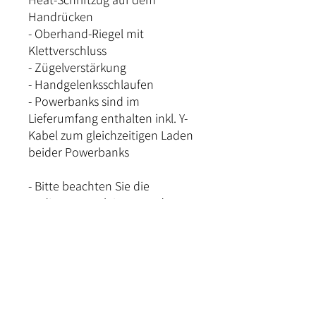
Handrücken
- Oberhand-Riegel mit
Klettverschluss
- Zügelverstärkung
- Handgelenksschlaufen
- Powerbanks sind im
Lieferumfang enthalten inkl. Y-
Kabel zum gleichzeitigen Laden
beider Powerbanks
- Bitte beachten Sie die
Bedienungsanleitung und
Sicherheitshinweise am Produkt
- WEEE-Nummer: DE 63080891
Download Bedienungsanleitung
Obermaterial: 100 % Polyester,
Futter: 100% Polyester