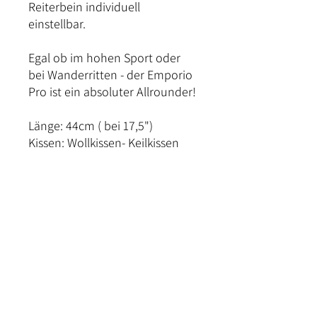
Reiterbein individuell
einstellbar.
Egal ob im hohen Sport oder
bei Wanderritten - der Emporio
Pro ist ein absoluter Allrounder!
Länge: 44cm ( bei 17,5")
Kissen: Wollkissen- Keilkissen
oder Anatomic-kissen
Gurtung: Vorgurt und hintere V-
Gurtung
Baum: Kunststoff-
Federstahlbaum
Kammerweiten:
28,30,32,34,36,38,38
Kopfeisen kalt verstellbar
Sitzgröße: 16"/16,5"/17"/
17,5"/18"