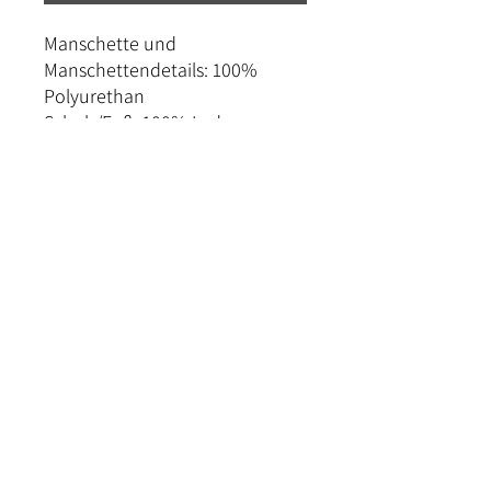
Manschette und
Manschettendetails: 100%
Polyurethan
Schuh/Fuß: 100% Leder
Futter: 100% Polyester
Kontakt
Versand und Bezahlung
Rückgabe & Umtausch
Widerrufrecht
Datenschutz
AGB
Impressum