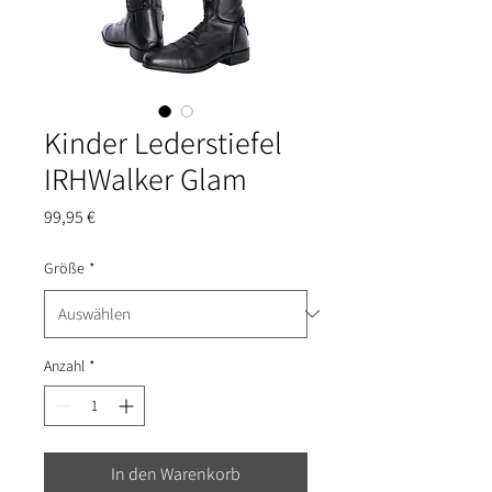
Kinder Lederstiefel
IRHWalker Glam
Preis
99,95 €
Größe
*
Anzahl
*
In den Warenkorb