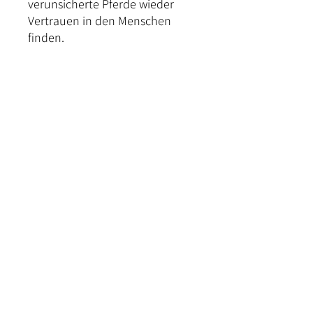
verunsicherte Pferde wieder
Vertrauen in den Menschen
finden.
Kontakt
Versand und Bezahlung
Rückgabe & Umtausch
Widerrufrecht
Datenschutz
AGB
Impressum
©2024 von Forstwald Reit- und Stallbedarf.