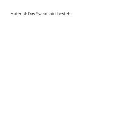
Material: Das Sweatshirt besteht
aus einer Mischung aus 60%
Baumwolle, 35% Polyester und
5% Elastan. Diese Kombination
sorgt für Weichheit,
Strapazierfähigkeit und
Flexibilität - perfekt für Training
und Entspannung.
Kontakt
Versand und Bezahlung
Rückgabe & Umtausch
Widerrufrecht