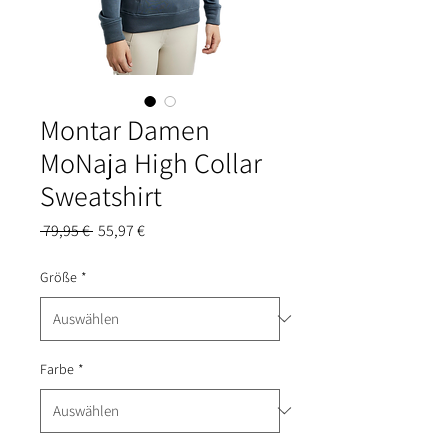
Montar Damen
MoNaja High Collar
Sweatshirt
Standardpreis
Sale-
 79,95 € 
55,97 €
Preis
Größe
*
Farbe
*