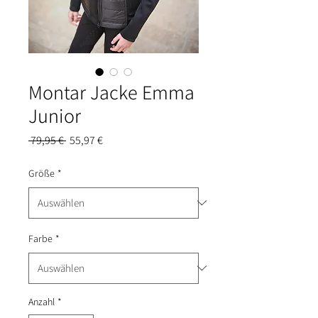
Montar Jacke Emma
Junior
Standardpreis
Sale-
 79,95 € 
55,97 €
Preis
Größe
*
Farbe
*
Anzahl
*