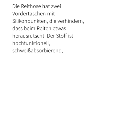
Die Reithose hat zwei
Vordertaschen mit
Silikonpunkten, die verhindern,
dass beim Reiten etwas
herausrutscht. Der Stoff ist
hochfunktionell,
schweißabsorbierend,
superweich und dehnbar. Man
hat eine optimale
Bewegungsfreiheit beim Reiten.
Material: 84% Polyamid, 16%
Elasthan.