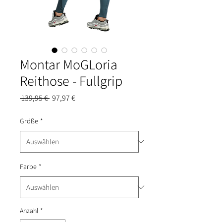
Montar MoGLoria
Reithose - Fullgrip
Standardpreis
Sale-
 139,95 € 
97,97 €
Preis
Größe
*
Farbe
*
Anzahl
*