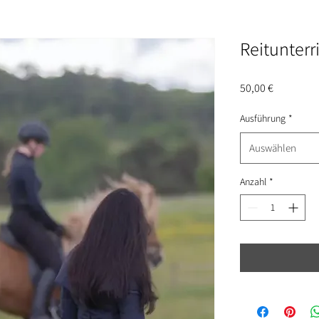
Reitunterr
Preis
50,00 €
Ausführung
*
Auswählen
Anzahl
*