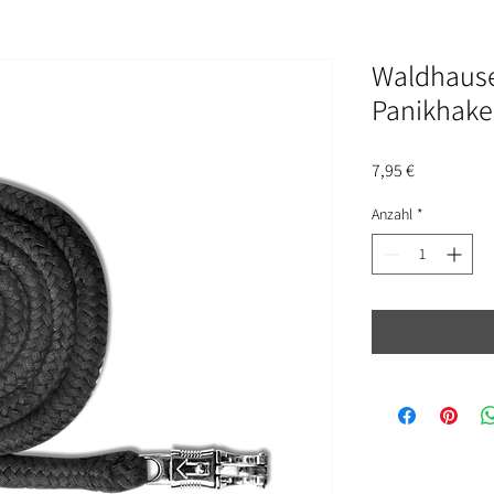
Waldhause
Panikhake
Preis
7,95 €
Anzahl
*