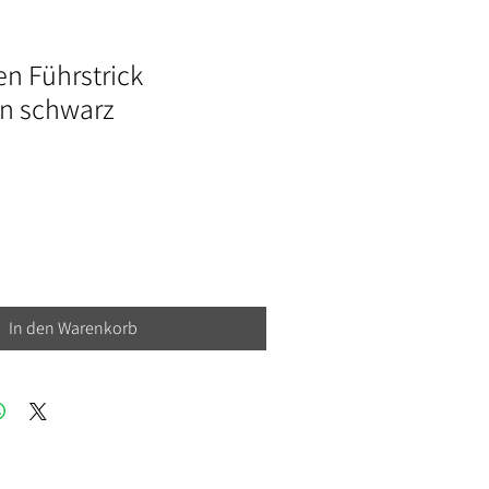
n Führstrick
n schwarz
In den Warenkorb