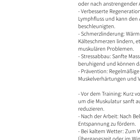
oder nach anstrengender A
- Verbesserte Regeneratio
Lymphfluss und kann den 
beschleunigten.
- Schmerzlinderung: Wärm
Kälteschmerzen lindern, et
muskulären Problemen.
- Stressabbau: Sanfte Ma
beruhigend und können da
- Prävention: Regelmäßig
Muskelverhärtungen und V
- Vor dem Training: Kurz v
um die Muskulatur sanft a
reduzieren.
- Nach der Arbeit: Nach B
Entspannung zu fördern.
- Bei kaltem Wetter: Zum 
Übergangszeit oder im Wint