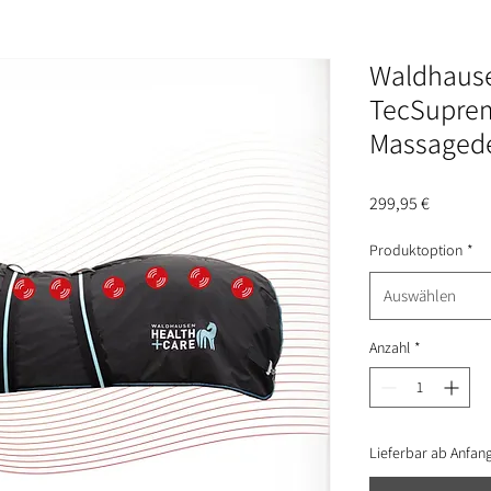
Waldhause
TecSuprem
Massaged
Preis
299,95 €
Produktoption
*
Auswählen
Anzahl
*
Lieferbar ab Anfan