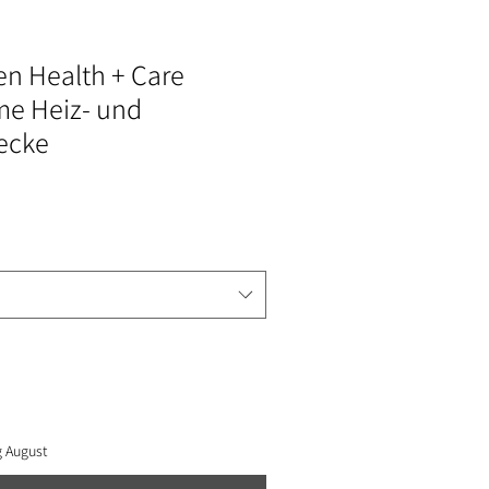
n Health + Care
e Heiz- und
ecke
g August