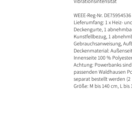
Vibrationsintensität
WEEE-Reg-Nr. DE75954536
Lieferumfang: 1 x Heiz- un
Deckengurte, 1 abnehmba
Kunstfellbezug, 1 abnehm
Gebrauchsanweisung, Auf
Deckenmaterial: Außenseit
Innenseite 100 % Polyeste
Achtung: Powerbanks sind 
passenden Waldhausen Pow
separat bestellt werden (2
Größe: M bis 140 cm, L bis
Kontakt