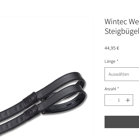
Wintec We
Steigbüge
Preis
44,95 €
Länge
*
Auswählen
Anzahl
*