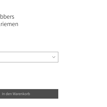
bbers
lriemen
In den Warenkorb