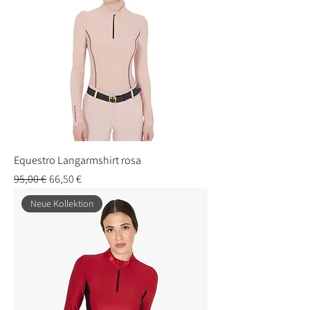
Equestro Langarmshirt rosa
Standardpreis
Sale-Preis
95,00 €
66,50 €
Neue Kollektion