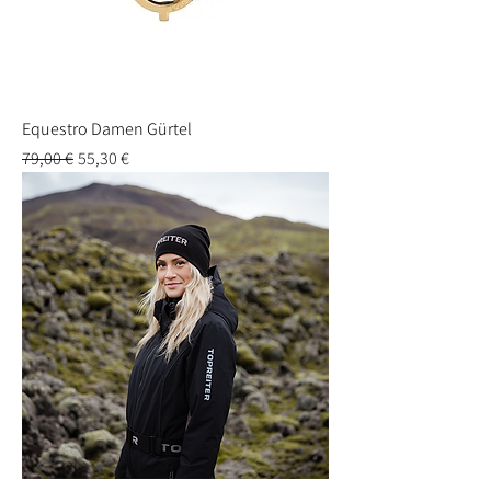
Equestro Damen Gürtel
Standardpreis
Sale-Preis
79,00 €
55,30 €