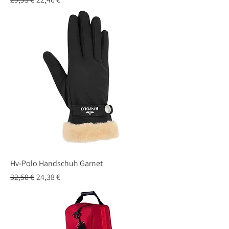
Hv-Polo Handschuh Garnet
Standardpreis
Sale-Preis
32,50 €
24,38 €