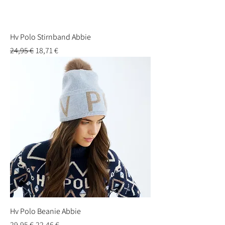
Hv Polo Stirnband Abbie
Standardpreis
Sale-Preis
24,95 €
18,71 €
Hv Polo Beanie Abbie
Standardpreis
Sale-Preis
29,95 €
22,46 €