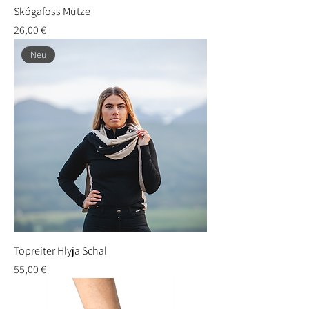
Skógafoss Mütze
Preis
26,00 €
Neu
Topreiter Hlyja Schal
Preis
55,00 €