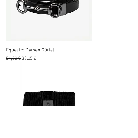
Equestro Damen Gürtel
Standardpreis
Sale-Preis
54,50 €
38,15 €