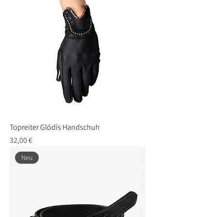
Topreiter Glódís Handschuh
Preis
32,00 €
Neu