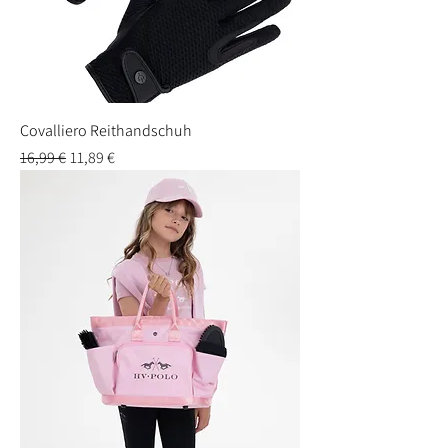
Covalliero Reithandschuh
Standardpreis
Sale-Preis
16,99 €
11,89 €