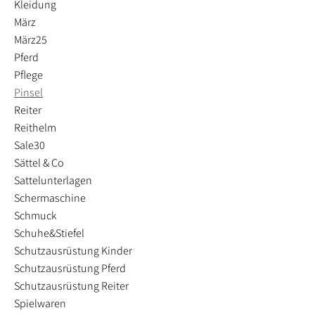
Kleidung
März
März25
Pferd
Pflege
Pinsel
Reiter
Reithelm
Sale30
Sättel & Co
Sattelunterlagen
Schermaschine
Schmuck
Schuhe&Stiefel
Schutzausrüstung Kinder
Schutzausrüstung Pferd
Schutzausrüstung Reiter
Spielwaren