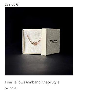
Preis
129,00 €
Fine Fellows Armband Knapi Style
Preis
94,00 €