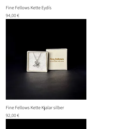
Fine Fellows Kette Eydís
Preis
94,00 €
Fine Fellows Kette Kjalar silber
Preis
92,00 €