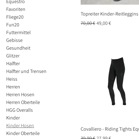
Equestro
Favoriten
Topreiter Kinder-Reitleggins
Fliege20
Standardpreis
Sale-Preis
70,00 €
49,00 €
Fun20
Futtermittel
Gebisse
Gesundheit
Glitzer
Halfter
Halfter und Trensen
Heiss
Herren
Herren Hosen
Herren Oberteile
HGG Overalls
Kinder
Kinder Hosen
Covalliero - Riding Tights E
Kinder Oberteile
Standardpreis
Sale-Preis
39,99 €
27,99 €