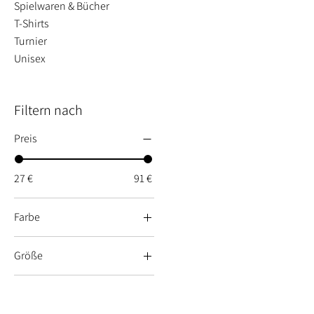
Spielwaren & Bücher
T-Shirts
Turnier
Unisex
Filtern nach
Preis
27 €
91 €
Farbe
Dark Slate
Größe
Mauve
34
navy
Kontakt
36
schwarz
Versand und Bezahlung