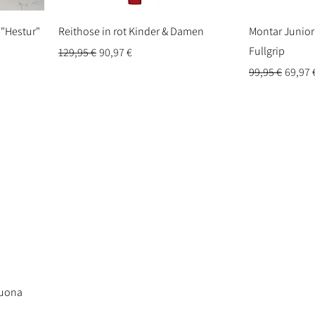
 "Hestur"
Reithose in rot Kinder & Damen
Montar Junior 
Fullgrip
Standardpreis
Sale-Preis
129,95 €
90,97 €
Standardpreis
Sale-P
99,95 €
69,97 
quona