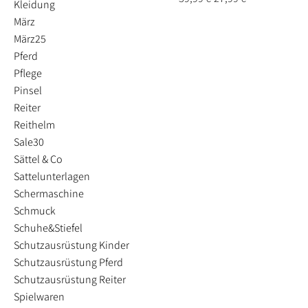
Kleidung
März
März25
Pferd
Pflege
Pinsel
Reiter
Reithelm
Sale30
Sättel & Co
Sattelunterlagen
Schermaschine
Schmuck
Schuhe&Stiefel
Schutzausrüstung Kinder
Schutzausrüstung Pferd
Schutzausrüstung Reiter
Spielwaren