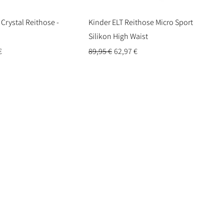
Crystal Reithose -
Kinder ELT Reithose Micro Sport
Silikon High Waist
reis
Standardpreis
Sale-Preis
€
89,95 €
62,97 €